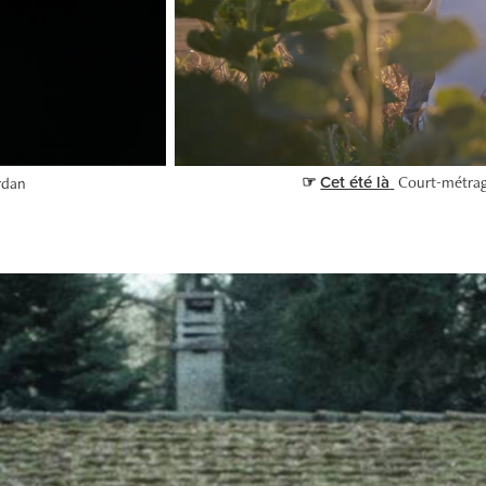
☞
Cet été là
Court-métrage
rdan