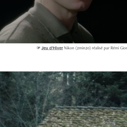
☞
Jeu d'Hiver
Nikon (2min20) réalisé par Rémi Gio