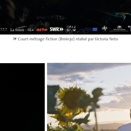
☞
Court-métrage fiction (8min30) réalisé par Victoria Neto