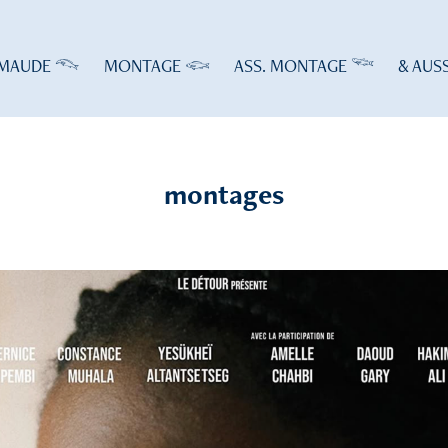
MAUDE 𓆞
MONTAGE 𓆟
ASS. MONTAGE 𓆝
& AUS
montages