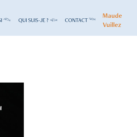
Maude 
SI 𓆞
QUI SUIS-JE ? 𓆟
CONTACT 𓆝
Vuillez 