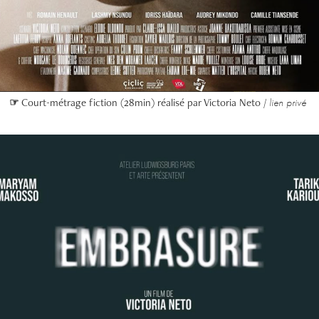
☞
Court-métrage fiction (28min) réalisé par Victoria Neto /
lien privé